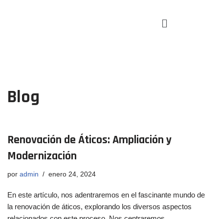
Saltar
al
contenido
Blog
Renovación de Áticos: Ampliación y
Modernización
por
admin
enero 24, 2024
En este artículo, nos adentraremos en el fascinante mundo de
la renovación de áticos, explorando los diversos aspectos
relacionados con este proceso. Nos centraremos